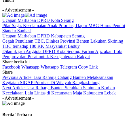
Tahun
- Advertisement -
Ucapan Marhaban DPRD Kota Serang
Pilar Saga: Keselamatan Anak Prioritas, Dapur MBG Harus Penuhi
Standar Sanitasi
Ucapan Marhaban DPRD Kabupaten Serang
Cegah Penularan TBC, Dinkes Provinsi Banten Lakukan Skrining
TBC terhadap 180 KK Masyarakat Baduy
Dilantik jadi Anggota DPRD Kota Serang, Farhan Ajiz akan Lobi
Pemprov dan Pusat untuk Kesejahteraan Rakyat
Share berita ini
Facebook
Whatsapp
Whatsapp
Telegram
Copy Link
Share
Previous Article
Jasa Raharja Cabang Banten Melaksanakan
Kegiatan SIGAP Prioritas Di Wilayah Rangkasbitung
Next Article
Jasa Raharja Banten Serahkan Santunan Korban
Kecelakaan Lalu Lintas di Kecamatan Maja Kabupaten Lebak
- Advertisement -
Berita Terbaru