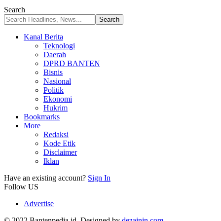
Search
Kanal Berita
Teknologi
Daerah
DPRD BANTEN
Bisnis
Nasional
Politik
Ekonomi
Hukrim
Bookmarks
More
Redaksi
Kode Etik
Disclaimer
Iklan
Have an existing account?
Sign In
Follow US
Advertise
© 2022 Bantenpedia.id. Designed by
dezainin.com