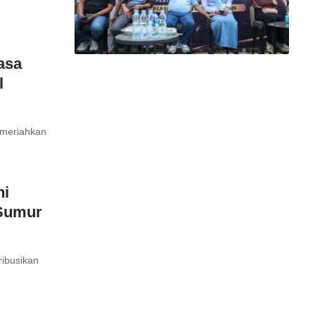
asa
l
emeriahkan
ni
 Sumur
ribusikan