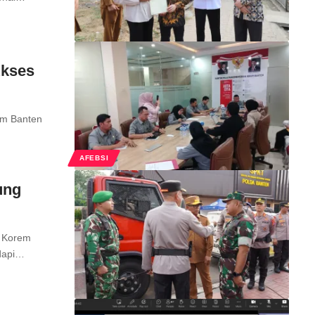
m
Akses
um Banten
AFEBSI
ung
 Korem
dapi…