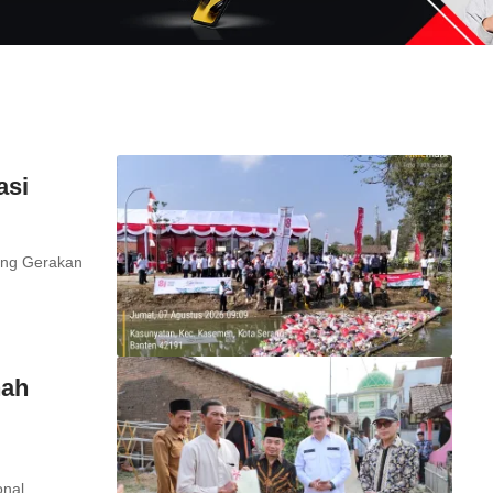
asi
ung Gerakan
nah
ional…