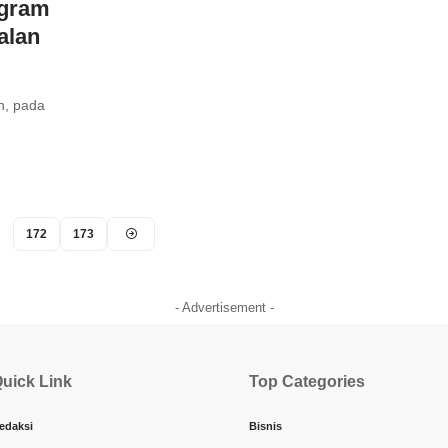
ogram
alan
n, pada
172
173
- Advertisement -
uick Link
Top Categories
edaksi
Bisnis