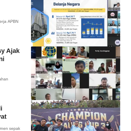
nerja APBN
y Ajak
ni
nahan
i
at
amen sepak