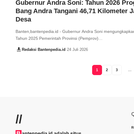
Gubernur Andra Soni: Tahun 2026 Pr
Bang Andra Tangani 46,71 Kilometer J
Desa
Banten,bantenpedia.id - Gubernur Andra Soni mengungkapka
Tahun 2025 Pemerintah Provinsi (Pemprov)…
Redaksi Bantenpedia.id
24 Juli 2026
1
2
3
…
Q
//
R
B
antenpedia.id adalah situs