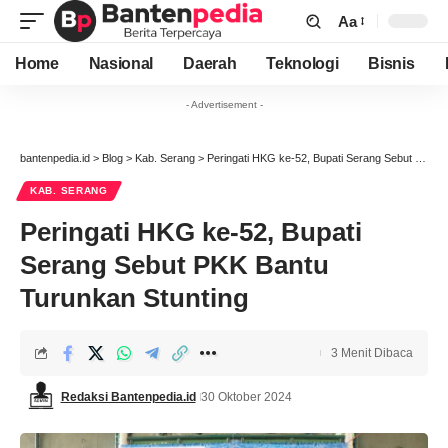
Aa
Font
Resizer
Home
Nasional
Daerah
Teknologi
Bisnis
- Advertisement -
bantenpedia.id
>
Blog
>
Kab. Serang
>
Peringati HKG ke-52, Bupati Serang Sebut PKK Bantu Turunkan Stunting
KAB. SERANG
Peringati HKG ke-52, Bupati
Serang Sebut PKK Bantu
Turunkan Stunting
3 Menit Dibaca
Redaksi Bantenpedia.id
30 Oktober 2024