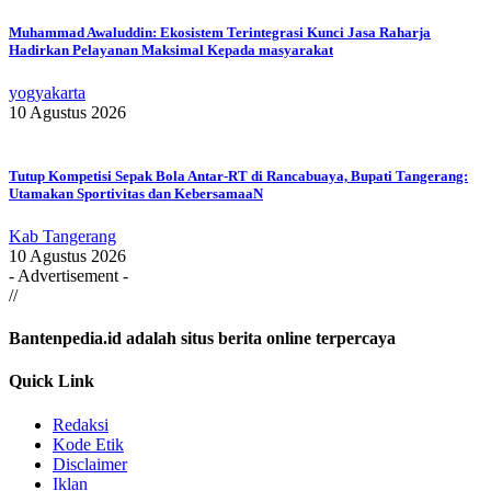
Muhammad Awaluddin: Ekosistem Terintegrasi Kunci Jasa Raharja
Hadirkan Pelayanan Maksimal Kepada masyarakat
yogyakarta
10 Agustus 2026
Tutup Kompetisi Sepak Bola Antar-RT di Rancabuaya, Bupati Tangerang:
Utamakan Sportivitas dan KebersamaaN
Kab Tangerang
10 Agustus 2026
- Advertisement -
//
Bantenpedia.id adalah situs berita online terpercaya
Quick Link
Redaksi
Kode Etik
Disclaimer
Iklan