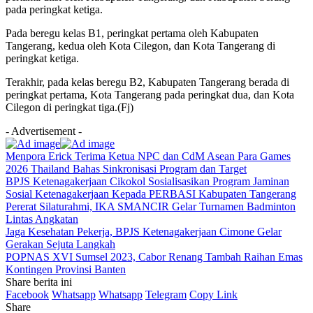
pada peringkat ketiga.
Pada beregu kelas B1, peringkat pertama oleh Kabupaten
Tangerang, kedua oleh Kota Cilegon, dan Kota Tangerang di
peringkat ketiga.
Terakhir, pada kelas beregu B2, Kabupaten Tangerang berada di
peringkat pertama, Kota Tangerang pada peringkat dua, dan Kota
Cilegon di peringkat tiga.(Fj)
- Advertisement -
Menpora Erick Terima Ketua NPC dan CdM Asean Para Games
2026 Thailand Bahas Sinkronisasi Program dan Target
BPJS Ketenagakerjaan Cikokol Sosialisasikan Program Jaminan
Sosial Ketenagakerjaan Kepada PERBASI Kabupaten Tangerang
Pererat Silaturahmi, IKA SMANCIR Gelar Turnamen Badminton
Lintas Angkatan
Jaga Kesehatan Pekerja, BPJS Ketenagakerjaan Cimone Gelar
Gerakan Sejuta Langkah
POPNAS XVI Sumsel 2023, Cabor Renang Tambah Raihan Emas
Kontingen Provinsi Banten
Share berita ini
Facebook
Whatsapp
Whatsapp
Telegram
Copy Link
Share