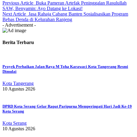
Previous Article
Buka Pameran Artefak Peninggalan Rasulullah
SAW, Benyamin: Ayo Datang ke Lokasi!
Next Article
Jasa Rahaja Cabang Banten Sosialisasikan Program
Bebas Denda di Kelurahan Ranjeng
- Advertisement -
Berita Terbaru
Proyek Perbaikan Jalan Raya M Toha Karawaci Kota Tangerang Resmi
Dimulai
Kota Tangerang
10 Agustus 2026
DPRD Kota Serang Gelar Rapat Paripurna Memperingati Hari Jadi Ke-19
Kota Serang
Kota Serang
10 Agustus 2026