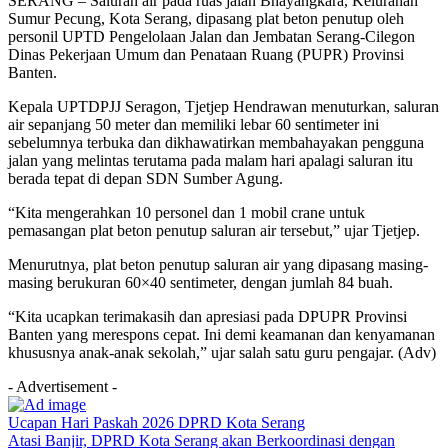
SERANG – Saluran air pada ruas jalan Bhayangkara, Kelurahan
Sumur Pecung, Kota Serang, dipasang plat beton penutup oleh
personil UPTD Pengelolaan Jalan dan Jembatan Serang-Cilegon
Dinas Pekerjaan Umum dan Penataan Ruang (PUPR) Provinsi
Banten.
Kepala UPTDPJJ Seragon, Tjetjep Hendrawan menuturkan, saluran
air sepanjang 50 meter dan memiliki lebar 60 sentimeter ini
sebelumnya terbuka dan dikhawatirkan membahayakan pengguna
jalan yang melintas terutama pada malam hari apalagi saluran itu
berada tepat di depan SDN Sumber Agung.
“Kita mengerahkan 10 personel dan 1 mobil crane untuk
pemasangan plat beton penutup saluran air tersebut,” ujar Tjetjep.
Menurutnya, plat beton penutup saluran air yang dipasang masing-
masing berukuran 60×40 sentimeter, dengan jumlah 84 buah.
“Kita ucapkan terimakasih dan apresiasi pada DPUPR Provinsi
Banten yang merespons cepat. Ini demi keamanan dan kenyamanan
khususnya anak-anak sekolah,” ujar salah satu guru pengajar. (Adv)
- Advertisement -
Ucapan Hari Paskah 2026 DPRD Kota Serang
Atasi Banjir, DPRD Kota Serang akan Berkoordinasi dengan