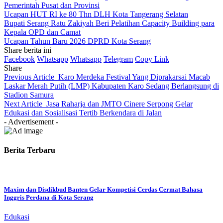
Pemerintah Pusat dan Provinsi
Ucapan HUT RI ke 80 Thn DLH Kota Tangerang Selatan
Bupati Serang Ratu Zakiyah Beri Pelatihan Capacity Building para
Kepala OPD dan Camat
Ucapan Tahun Baru 2026 DPRD Kota Serang
Share berita ini
Facebook
Whatsapp
Whatsapp
Telegram
Copy Link
Share
Previous Article
Karo Merdeka Festival Yang Diprakarsai Macab
Laskar Merah Putih (LMP) Kabupaten Karo Sedang Berlangsung di
Stadion Samura
Next Article
Jasa Raharja dan JMTO Cinere Serpong Gelar
Edukasi dan Sosialisasi Tertib Berkendara di Jalan
- Advertisement -
Berita Terbaru
Maxim dan Disdikbud Banten Gelar Kompetisi Cerdas Cermat Bahasa
Inggris Perdana di Kota Serang
Edukasi