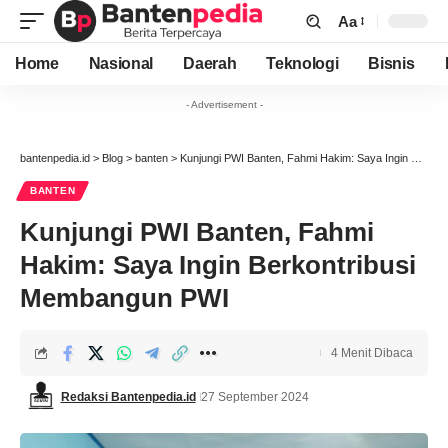
Aa
Font
Resizer
Home
Nasional
Daerah
Teknologi
Bisnis
- Advertisement -
bantenpedia.id
>
Blog
>
banten
>
Kunjungi PWI Banten, Fahmi Hakim: Saya Ingin Berkontribusi Membangun PWI
BANTEN
Kunjungi PWI Banten, Fahmi
Hakim: Saya Ingin Berkontribusi
Membangun PWI
4 Menit Dibaca
Redaksi Bantenpedia.id
27 September 2024