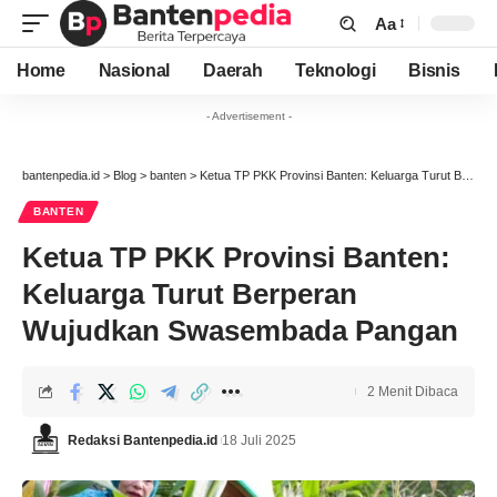
Aa
Font
Resizer
Home
Nasional
Daerah
Teknologi
Bisnis
- Advertisement -
bantenpedia.id
>
Blog
>
banten
>
Ketua TP PKK Provinsi Banten: Keluarga Turut Berperan Wujudkan Swasembada Pangan
BANTEN
Ketua TP PKK Provinsi Banten:
Keluarga Turut Berperan
Wujudkan Swasembada Pangan
2 Menit Dibaca
Redaksi Bantenpedia.id
18 Juli 2025