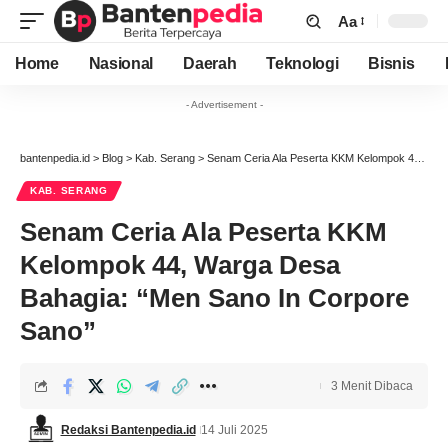
Aa
Font
Resizer
Home
Nasional
Daerah
Teknologi
Bisnis
- Advertisement -
bantenpedia.id
>
Blog
>
Kab. Serang
>
Senam Ceria Ala Peserta KKM Kelompok 44, Warga Desa Bahagia: “Men Sano In Corpore Sano”
KAB. SERANG
Senam Ceria Ala Peserta KKM
Kelompok 44, Warga Desa
Bahagia: “Men Sano In Corpore
Sano”
3 Menit Dibaca
Redaksi Bantenpedia.id
14 Juli 2025